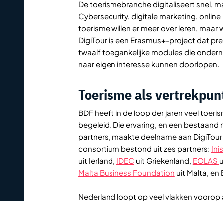
De toerismebranche digitaliseert snel, ma
Cybersecurity, digitale marketing, onlin
toerisme willen er meer over leren, maar
DigiTour is een Erasmus+-project dat pr
twaalf toegankelijke modules die onder
naar eigen interesse kunnen doorlopen.
Toerisme als vertrekpun
BDF heeft in de loop der jaren veel toer
begeleid. Die ervaring, en een bestaand 
partners, maakte deelname aan DigiTour 
consortium bestond uit zes partners:
Ini
uit Ierland,
IDEC
uit Griekenland,
EOLAS
u
Malta Business Foundation
uit Malta, en
Nederland loopt op veel vlakken voorop a
ondernemerschapsonderwijs. Die experti
samenwerking leverde ook andersom inzi