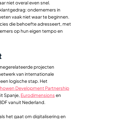
ar niet overal even snel.
e klantgedrag: ondernemers in
 weten vaak niet waar te beginnen.
ecies die behoefte adresseert, met
nemers op hun eigen tempo en
t
ismegerelateerde projecten
netwerk van internationale
een logische stap. Het
showen Development Partnership
it Spanje,
Eurodimensions
en
 BDF vanuit Nederland.
ls het gaat om digitalisering en
se brachten we in, maar de
chten op. Werken met partners uit