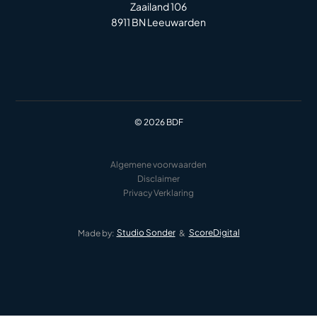
Zaailand 106
8911 BN Leeuwarden
© 2026 BDF
Algemene voorwaarden
Disclaimer
Privacy Verklaring
Studio Sonder
ScoreDigital
Made by:
&