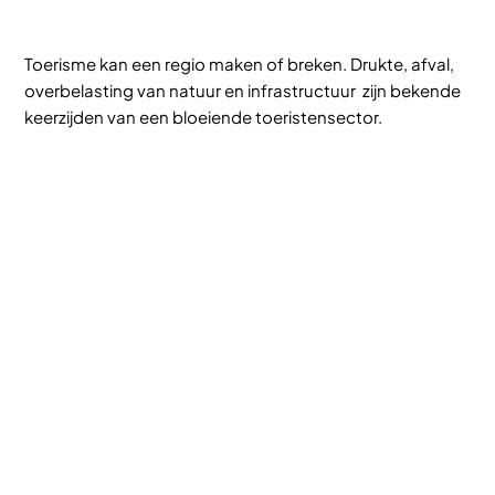
Toerisme kan een regio maken of breken. Drukte, afval,
overbelasting van natuur en infrastructuur zijn bekende
keerzijden van een bloeiende toeristensector.
Regeneratief toerisme draait die redenering om: hoe
zorg je dat een bestemming er beter van wordt als
mensen er naartoe komen? Dat was het vertrekpunt van
CE4RT, een internationaal samenwerkingsproject
waarbij BDF Friese ondernemers begeleidde bij het
verduurzamen van hun bedrijf.
De kern van regenerative tourism
Het concept van regeneratief toerisme is geen theorie.
In Dingle, een schiereiland in Ierland, zorgde een
combinatie van vrijwilligers en toeristen voor het
opruimen van stranden, het aanplanten van helmgras en
het herstel van flora en fauna. Het type toerist